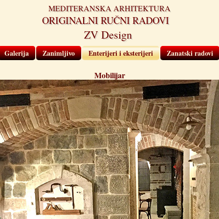
MEDITERANSKA ARHITEKTURA
ORIGINALNI RUČNI RADOVI
ZV Design
Galerija
Zanimljivo
Enterijeri i eksterijeri
Zanatski radovi
Mobilijar