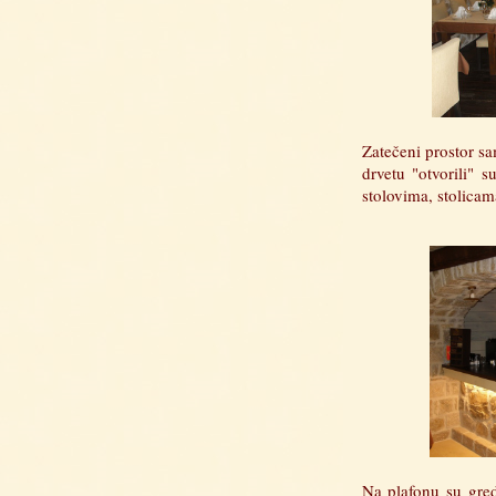
Zatečeni prostor s
drvetu "otvorili" 
stolovima, stolica
Na plafonu su gred