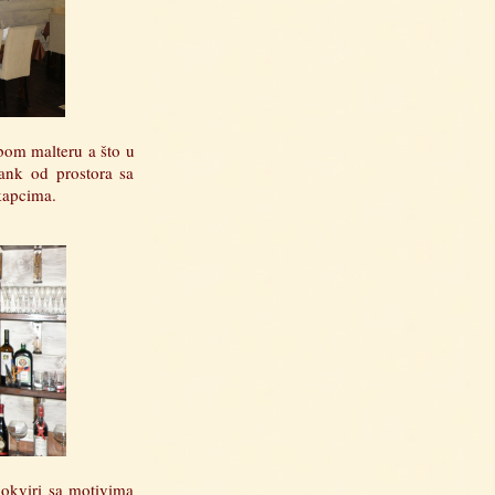
bom malteru a što u
šank od prostora sa
kapcima.
 okviri sa motivima