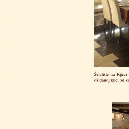
Šetalište na Rijec
ozidanoj kući od k