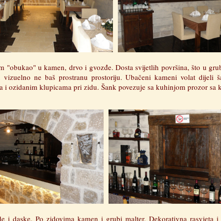
am "obukao" u kamen, drvo i gvozđe. Dosta svijetlih površina, što u gru
su vizuelno ne baš prostranu prostoriju. Ubačeni kameni volat dijeli 
ma i ozidanim klupicama pri zidu. Šank povezuje sa kuhinjom prozor sa 
e i daske. Po zidovima kamen i grubi malter. Dekorativna rasvjeta i