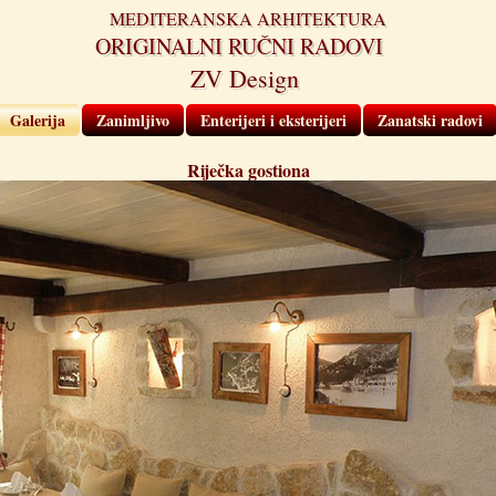
MEDITERANSKA ARHITEKTURA
ORIGINALNI RUČNI RADOVI
ZV Design
Galerija
Zanimljivo
Enterijeri i eksterijeri
Zanatski radovi
Riječka gostiona